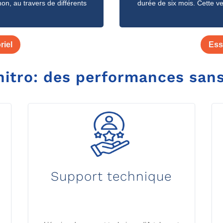
on, au travers de différents
durée de six mois. Cette ve
riel
Ess
nitro
: des performances san
Support technique