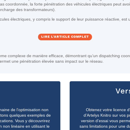
t pas coordonnée, la forte pénétration des véhicules électriques peut av
surcharge des transformateurs).
es électriques, y compris le support de leur puissance réactive, est u
LIRE L'ARTICLE COMPLET
lème complexe de manière efficace, démontrant qu’un dispatching coor
permet une pénétration élevée sans impact sur le réseau.
l
Ver
maine de l’optimisation non
Obtenez votre licence d’
entons quelques exemples de
d’Artelys Knitro sur vos
ications.
Vous y découvrirez
version d’essai vous perme
n linéaire en utilisant le
sans limitations pour une 