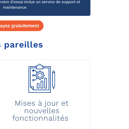
rsion d’essai inclue un service de support et
maintenance.
ayez gratuitement
s
pareilles
Mises à jour et
nouvelles
fonctionnalités