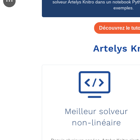
solveur
Artelys
Knitro
dans un
notebook
Pyth
exemples.
Découvrez le tuto
Artelys
K
Meilleur solveur
non-linéaire