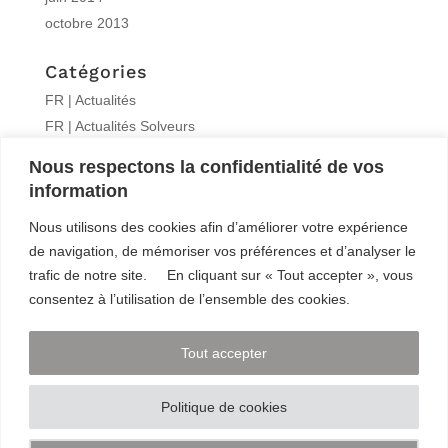
octobre 2013
Catégories
FR | Actualités
FR | Actualités Solveurs
FR | Formations
Nous respectons la confidentialité de vos
FR | Interview
information
FR | Knitro
Nous utilisons des cookies afin d’améliorer votre expérience
FR | Publications
de navigation, de mémoriser vos préférences et d’analyser le
Non classé
trafic de notre site. En cliquant sur « Tout accepter », vous
consentez à l’utilisation de l’ensemble des cookies.
Méta
Connexion
Tout accepter
Flux des publications
Flux des commentaires
Politique de cookies
Site de WordPress-FR