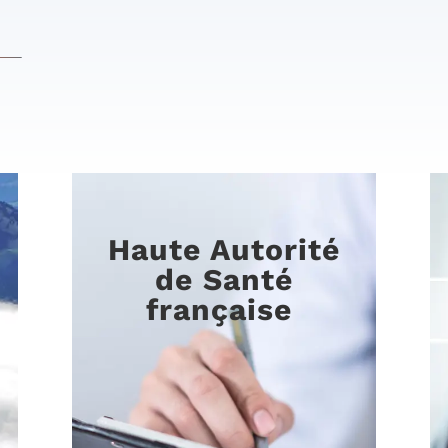
Haute Autorité
de Santé
française
Développement et déploiement d’un
module de classification automatique de
documents basé sur du NLP (
Natural
Language Processing
ou Traitement
Automatique du Langage) pour le compte
de la Haute Autorité de Santé