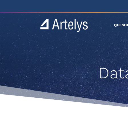
QUI S
Dat