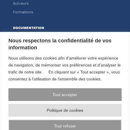
Solveurs
Formations
DOCUMENTATION
Knitro
Nous respectons la confidentialité de vos
information
Kalis
Nous utilisons des cookies afin d’améliorer votre expérience
ESPACE CLIENT
de navigation, de mémoriser vos préférences et d’analyser le
trafic de notre site. En cliquant sur « Tout accepter », vous
NOUS SUIVRE
consentez à l’utilisation de l’ensemble des cookies.
Tout accepter
NOUS CONTACTER
Politique de cookies
01 44 77 89 00
Tout refuser
© ARTELYS
2026 • Tous droits réservés •
Mentions légales