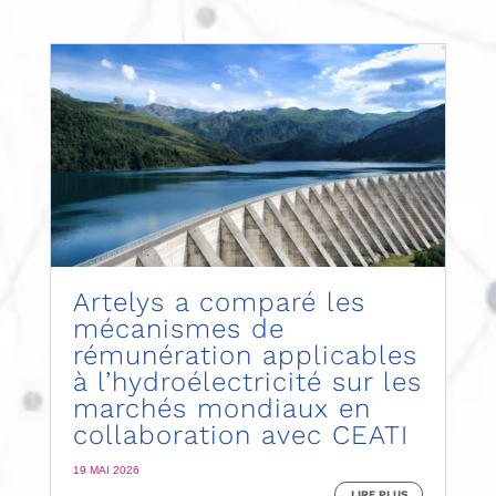
Artelys a comparé les
mécanismes de
rémunération applicables
à l’hydroélectricité sur les
marchés mondiaux en
collaboration avec CEATI
19 MAI 2026
LIRE PLUS