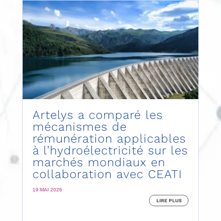
Artelys a comparé les
mécanismes de
rémunération applicables
à l’hydroélectricité sur les
marchés mondiaux en
collaboration avec CEATI
19 MAI 2026
LIRE PLUS