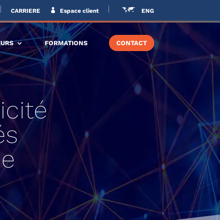
CARRIERE
Espace client
ENG
EURS
FORMATIONS
CONTACT
icité
és
de