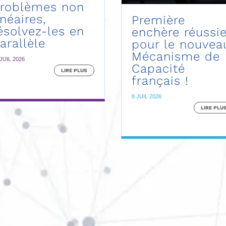
roblèmes non
inéaires,
Première
ésolvez-les en
enchère réussi
arallèle
pour le nouvea
Mécanisme de
 JUIL 2026
Capacité
LIRE PLUS
français !
8 JUIL 2026
LIRE PLU