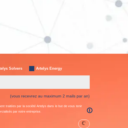
telys Solvers
Artelys Energy
(vous recevrez au maximum 2 mails par an)
t traitées par la société Artelys dans le but de vous tenir
🛈
cialisés par notre entreprise.