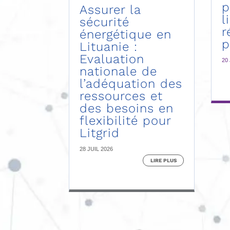
p
Assurer la
l
sécurité
r
énergétique en
p
Lituanie :
Evaluation
20
nationale de
l’adéquation des
ressources et
des besoins en
flexibilité pour
Litgrid
28 JUIL 2026
LIRE PLUS