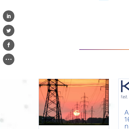
A
1
n