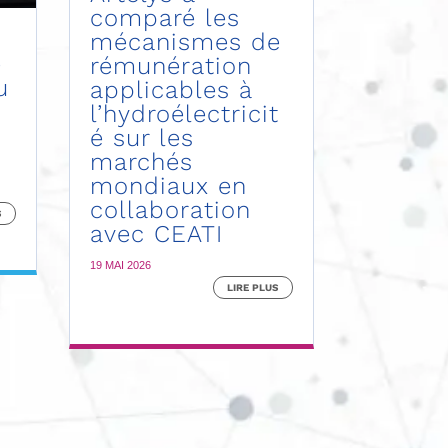
comparé les
mécanismes de
e
rémunération
u
applicables à
l’hydroélectricit
é sur les
marchés
mondiaux en
collaboration
S
avec CEATI
19 MAI 2026
LIRE PLUS