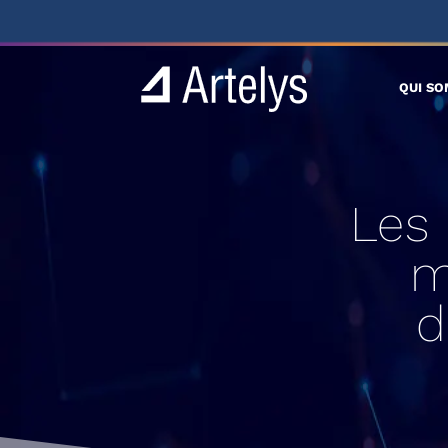
QUI S
Les 
m
d