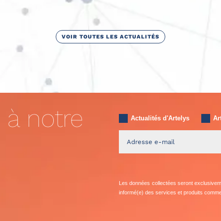
VOIR TOUTES LES ACTUALITÉS
 à notre
Actualités d'Artelys
Ar
Les données collectées seront exclusivemen
informé(e) des services et produits commer