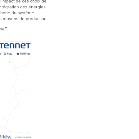
 l’impact de ces choix de
’intégration des énergies
arbone du système
s moyens de production.
nneT.