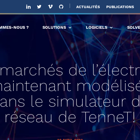
ACTUALITÉS
PUBLICATIONS
OMMES-NOUS ?
SOLUTIONS
LOGICIELS
SOLV
marchés de l’électr
aintenant modélis
ans le simulateur 
réseau de TenneT!