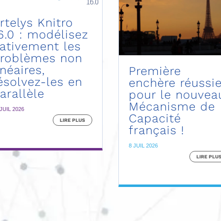
rtelys Knitro
6.0 : modélisez
ativement les
roblèmes non
inéaires,
Première
ésolvez-les en
enchère réussi
arallèle
pour le nouvea
Mécanisme de
 JUIL 2026
Capacité
LIRE PLUS
français !
8 JUIL 2026
LIRE PLU