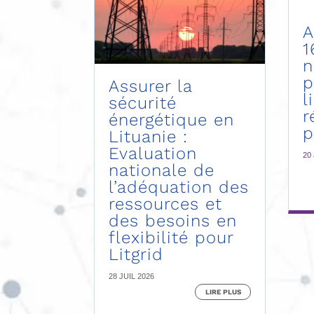
A
1
n
p
Assurer la
l
sécurité
r
énergétique en
p
Lituanie :
Evaluation
20
nationale de
l’adéquation des
ressources et
des besoins en
flexibilité pour
Litgrid
28 JUIL 2026
LIRE PLUS