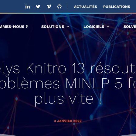
ACTUALITÉS
PUBLICATIONS
OMMES-NOUS ?
SOLUTIONS
LOGICIELS
SOLV
lys Knitro 13 résou
oblèmes MINLP 5 f
plus vite !
3 JANVIER 2022