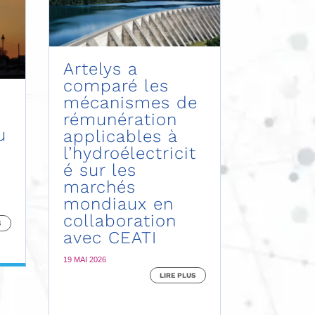
Artelys a
comparé les
mécanismes de
e
rémunération
u
applicables à
l’hydroélectricit
é sur les
marchés
mondiaux en
collaboration
S
avec CEATI
19 MAI 2026
LIRE PLUS