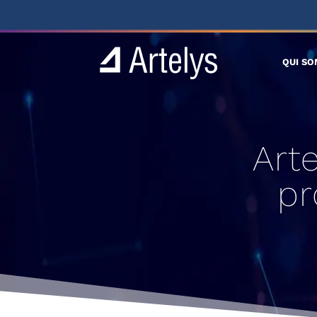
QUI S
Arte
pr