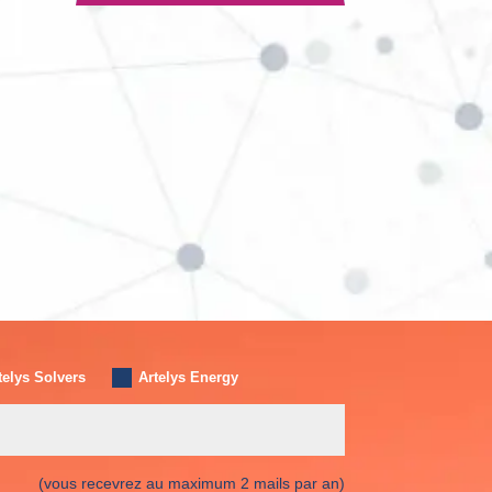
telys Solvers
Artelys Energy
(vous recevrez au maximum 2 mails par an)