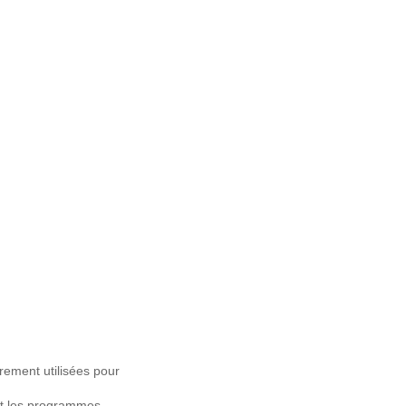
èrement utilisées pour
et les programmes