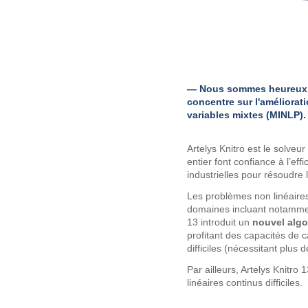
— Nous sommes heureux d'
concentre sur l'améliorat
variables mixtes (MINLP).
Artelys Knitro est le solveu
entier font confiance à l’ef
industrielles pour résoudre
Les problèmes non linéaire
domaines incluant notamment 
13 introduit un
nouvel algo
profitant des capacités de c
difficiles (nécessitant plus
Par ailleurs, Artelys Knit
linéaires continus difficiles.