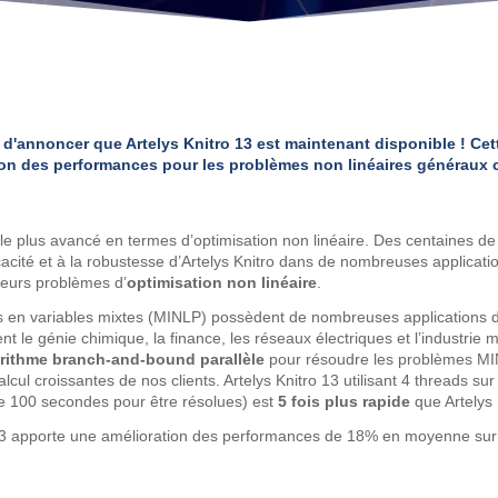
annoncer que Artelys Knitro 13 est maintenant disponible ! Cett
ion des performances pour les problèmes non linéaires généraux 
r le plus avancé en termes d’optimisation non linéaire. Des centaines d
ficacité et à la robustesse d’Artelys Knitro dans de nombreuses applicat
 leurs problèmes d’
optimisation non linéaire
.
s en variables mixtes (MINLP) possèdent de nombreuses applications d
le génie chimique, la finance, les réseaux électriques et l’industrie m
rithme branch-and-bound parallèle
pour résoudre les problèmes MI
alcul croissantes de nos clients. Artelys Knitro 13 utilisant 4 threads s
 de 100 secondes pour être résolues) est
5 fois plus rapide
que Artelys 
ro 13 apporte une amélioration des performances de 18% en moyenne su