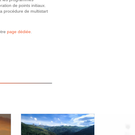
tion de points initiaux.
la procédure de multistart
otre
page dédiée
.