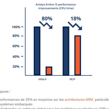
pporte :
 performances de 25% en moyenne sur les
architectures ARM
, particuli
s systèmes embarqués.
 d’atteindre un optimum global pour les problèmes quadratiques (QP) 