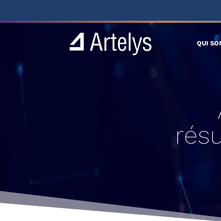
QUI S
rés