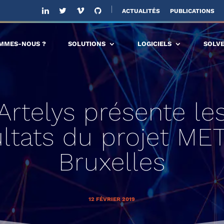
ACTUALITÉS
PUBLICATIONS
OMMES-NOUS ?
SOLUTIONS
LOGICIELS
SOLV
Artelys présente le
ultats du projet MET
Bruxelles
12 FÉVRIER 2019