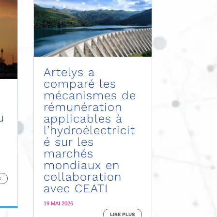
Artelys a
comparé les
mécanismes de
e
rémunération
u
applicables à
l’hydroélectricit
é sur les
marchés
mondiaux en
collaboration
S
avec CEATI
19 MAI 2026
LIRE PLUS