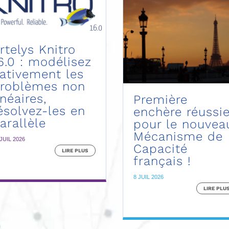
rtelys Knitro
6.0 : modélisez
ativement les
roblèmes non
inéaires,
Première
ésolvez-les en
enchère réussi
arallèle
pour le nouvea
Mécanisme de
 JUIL 2026
Capacité
LIRE PLUS
français !
8 JUIL 2026
LIRE PLU