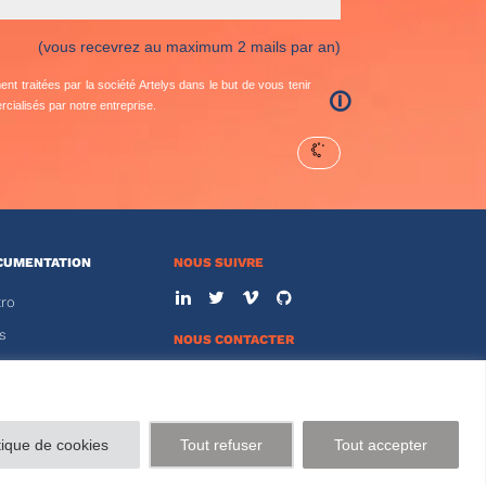
(vous recevrez au maximum 2 mails par an)
t traitées par la société Artelys dans le but de vous tenir
🛈
cialisés par notre entreprise.
CUMENTATION
NOUS SUIVRE
tro
s
NOUS CONTACTER
01 44 77 89 00
ACE CLIENT
tique de cookies
Tout refuser
Tout accepter