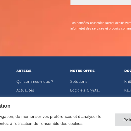
Les données collectées seront exclusivemen
informé(e) des services et produits commer
ARTELYS
NOTRE OFFRE
DO
Qui sommes-nous ?
Solutions
Kni
Actualités
Logiciels Crystal
Kali
Publications
Solveurs
ation
Carrières
Formations
ESP
vigation, de mémoriser vos préférences et d’analyser le
Poli
s
tez à l’utilisation de l’ensemble des cookies.