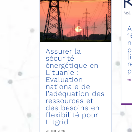
A
1
n
p
Assurer la
l
sécurité
r
énergétique en
p
Lituanie :
Evaluation
20
nationale de
l’adéquation des
ressources et
des besoins en
flexibilité pour
Litgrid
28 JUIL 2026